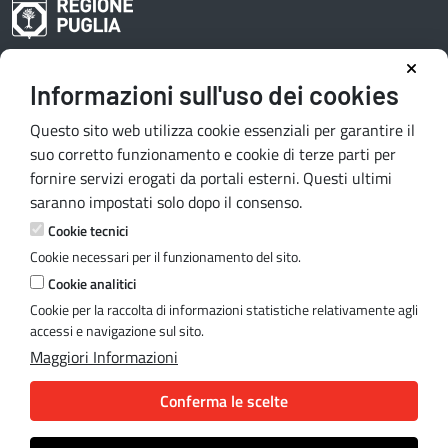
Informazioni sull'uso dei cookies
Area riservata redattori
Questo sito web utilizza cookie essenziali per garantire il
suo corretto funzionamento e cookie di terze parti per
fornire servizi erogati da portali esterni. Questi ultimi
Contatti e indirizzi
saranno impostati solo dopo il consenso.
Lungomare N. Sauro, 33 - 70121 Bari
Cookie tecnici
Via G. Gentile, 52 - 70126 Bari
Cookie necessari per il funzionamento del sito.
Mail:
quiregione@regione.puglia.it
Cookie analitici
PEC:
serviziourp.regione@pec.rupar.puglia.it
Cookie per la raccolta di informazioni statistiche relativamente agli
accessi e navigazione sul sito.
Maggiori Informazioni
Note legali
Conferma le scelte
Cookie e privacy