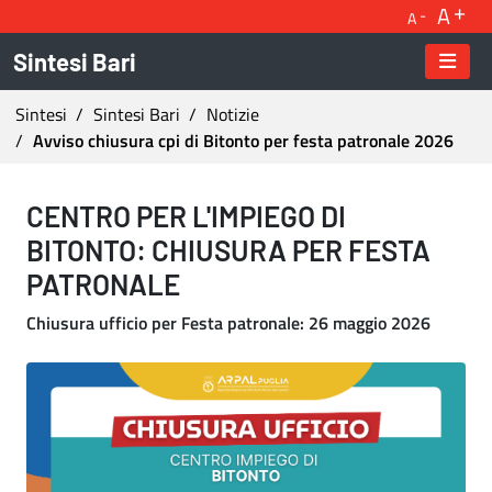
A
A
Sintesi Bari
Ti trovi in:
Sintesi
Sintesi Bari
Notizie
Avviso chiusura cpi di Bitonto per festa patronale 2026
Avviso chiusura cpi di Bitonto per festa patron
CENTRO PER L'IMPIEGO DI
BITONTO: CHIUSURA PER FESTA
PATRONALE
Chiusura ufficio per Festa patronale: 26 maggio 2026