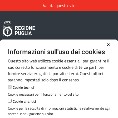
Valuta questo sito
Informazioni sull'uso dei cookies
Area riservata redattori
Questo sito web utilizza cookie essenziali per garantire il
suo corretto funzionamento e cookie di terze parti per
fornire servizi erogati da portali esterni. Questi ultimi
Contatti e indirizzi
saranno impostati solo dopo il consenso.
Lungomare N. Sauro, 33 - 70121 Bari
Cookie tecnici
Via G. Gentile, 52 - 70126 Bari
Cookie necessari per il funzionamento del sito.
Mail:
quiregione@regione.puglia.it
Cookie analitici
PEC:
serviziourp.regione@pec.rupar.puglia.it
Cookie per la raccolta di informazioni statistiche relativamente agli
accessi e navigazione sul sito.