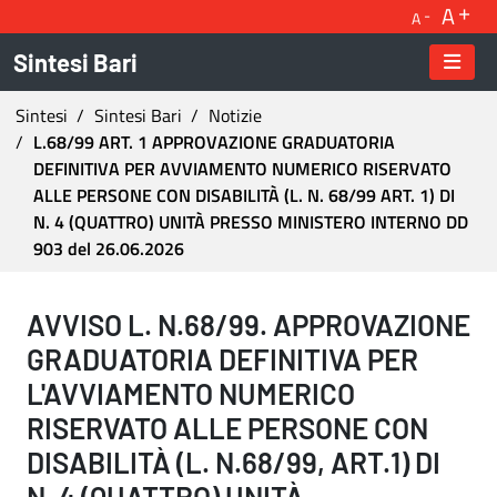
A
A
Sintesi Bari
Ti trovi in:
Sintesi
Sintesi Bari
Notizie
L.68/99 ART. 1 APPROVAZIONE GRADUATORIA
DEFINITIVA PER AVVIAMENTO NUMERICO RISERVATO
ALLE PERSONE CON DISABILITÀ (L. N. 68/99 ART. 1) DI
N. 4 (QUATTRO) UNITÀ PRESSO MINISTERO INTERNO DD
903 del 26.06.2026
L.68/99 ART. 1 APPROVAZIONE GRADUATORIA D
AVVISO L. N.68/99. APPROVAZIONE
GRADUATORIA DEFINITIVA PER
L'AVVIAMENTO NUMERICO
RISERVATO ALLE PERSONE CON
DISABILITÀ (L. N.68/99, ART.1) DI
N. 4 (QUATTRO) UNITÀ