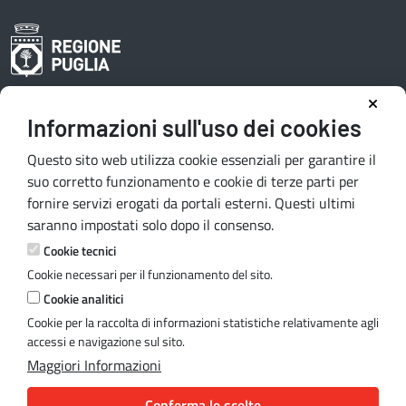
Informazioni sull'uso dei cookies
Area riservata redattori
Questo sito web utilizza cookie essenziali per garantire il
suo corretto funzionamento e cookie di terze parti per
fornire servizi erogati da portali esterni. Questi ultimi
Contatti e indirizzi
saranno impostati solo dopo il consenso.
Lungomare N. Sauro, 33 - 70121 Bari
Cookie tecnici
Via G. Gentile, 52 - 70126 Bari
Cookie necessari per il funzionamento del sito.
Mail:
quiregione@regione.puglia.it
Cookie analitici
PEC:
serviziourp.regione@pec.rupar.puglia.it
Cookie per la raccolta di informazioni statistiche relativamente agli
accessi e navigazione sul sito.
Maggiori Informazioni
Note legali
Conferma le scelte