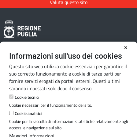
Valuta questo sito
Informazioni sull'uso dei cookies
Area riservata redattori
Questo sito web utilizza cookie essenziali per garantire il
suo corretto funzionamento e cookie di terze parti per
fornire servizi erogati da portali esterni. Questi ultimi
Contatti e indirizzi
saranno impostati solo dopo il consenso.
Lungomare N. Sauro, 33 - 70121 Bari
Cookie tecnici
Via G. Gentile, 52 - 70126 Bari
Cookie necessari per il funzionamento del sito.
Mail:
quiregione@regione.puglia.it
Cookie analitici
PEC:
serviziourp.regione@pec.rupar.puglia.it
Cookie per la raccolta di informazioni statistiche relativamente agli
accessi e navigazione sul sito.
Maggiori Informazioni