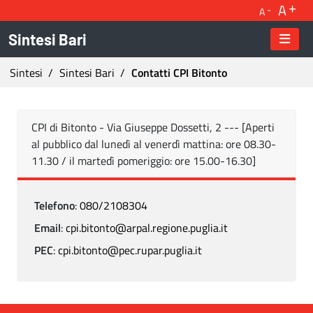
A
A
Sintesi Bari
Ti trovi in:
Sintesi
Sintesi Bari
Contatti CPI Bitonto
Contatti CPI Bitonto - Sintesi Bari
CPI di Bitonto - Via Giuseppe Dossetti, 2 --- [Aperti
al pubblico dal lunedì al venerdì mattina: ore 08.30-
11.30 / il martedì pomeriggio: ore 15.00-16.30]
Telefono
:
080/2108304
Email
:
cpi.bitonto@arpal.regione.puglia.it
PEC
:
cpi.bitonto@pec.rupar.puglia.it