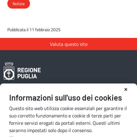
Notizie
Pubblicata il 11 febbraio 2025
Valuta questo sito
Informazioni sull'uso dei cookies
Area riservata redattori
Questo sito web utilizza cookie essenziali per garantire il
suo corretto funzionamento e cookie di terze parti per
fornire servizi erogati da portali esterni. Questi ultimi
Contatti e indirizzi
saranno impostati solo dopo il consenso.
Lungomare N. Sauro, 33 - 70121 Bari