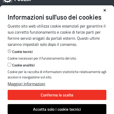
Informazioni sull'uso dei cookies
Area riservata redattori
Questo sito web utilizza cookie essenziali per garantire il
suo corretto funzionamento e cookie di terze parti per
fornire servizi erogati da portali esterni. Questi ultimi
Contatti e indirizzi
saranno impostati solo dopo il consenso.
Lungomare N. Sauro, 33 - 70121 Bari
Cookie tecnici
Via G. Gentile, 52 - 70126 Bari
Cookie necessari per il funzionamento del sito.
Mail:
quiregione@regione.puglia.it
Cookie analitici
PEC:
serviziourp.regione@pec.rupar.puglia.it
Cookie per la raccolta di informazioni statistiche relativamente agli
accessi e navigazione sul sito.
Maggiori Informazioni
Note legali
Conferma le scelte
Cookie e privacy
Accetta solo i cookie tecnici
© Regione Puglia