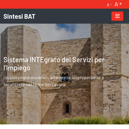
A
A
Sintesi BAT
Home - Sintesi BAT
Sistema INTEgrato dei Servizi per
l'Impiego
Un sistema innovativo, altamente interoperabile e
focalizzato nel tema del Lavoro