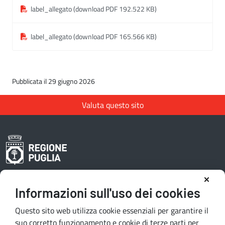
label_allegato (download PDF 192.522 KB)
label_allegato (download PDF 165.566 KB)
Pubblicata il 29 giugno 2026
Valuta questo sito
Informazioni sull'uso dei cookies
Area riservata redattori
Questo sito web utilizza cookie essenziali per garantire il
suo corretto funzionamento e cookie di terze parti per