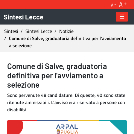
A
A
Sintesi Lecce
Ti trovi in:
Sintesi
Sintesi Lecce
Notizie
Comune di Salve, graduatoria definitiva per l'avviamento
a selezione
Comune di Salve, graduatoria definitiva per l
Comune di Salve, graduatoria
definitiva per l'avviamento a
selezione
Sono pervenute 48 candidature. Di queste, 40 sono state
ritenute ammissibili. L’avviso era riservato a persone con
disabilità