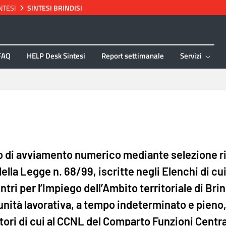
NTESI
SINTESI BRINDISI
FAQ
HELP Desk Sintesi
Report settimanale
Servizi
 di avviamento numerico mediante selezione ris
 della Legge n. 68/99, iscritte negli Elenchi di cui
ntri per l’Impiego dell’Ambito territoriale di Bri
unità lavorativa, a tempo indeterminato e pieno,
ori di cui al CCNL del Comparto Funzioni Central