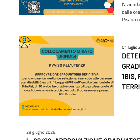
l'aziend
dalle ore
Pisana n
01 luglio
DETER
GRADU
1BIS,
TERRI
29 giugno 2026