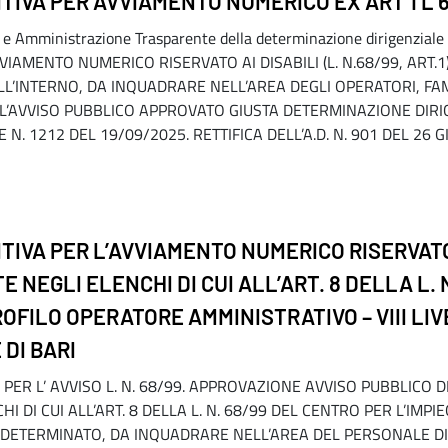
IVA PER AVVIAMENTO NUMERICO EX ART 1 L 6
o e Amministrazione Trasparente della determinazione dirigenziale
AMENTO NUMERICO RISERVATO AI DISABILI (L. N.68/99, ART.1) 
LL’INTERNO, DA INQUADRARE NELL’AREA DEGLI OPERATORI, FA
LL’AVVISO PUBBLICO APPROVATO GIUSTA DETERMINAZIONE DIRIG
. 1212 DEL 19/09/2025. RETTIFICA DELL’A.D. N. 901 DEL 26 
TIVA PER L’AVVIAMENTO NUMERICO RISERVATO
TTE NEGLI ELENCHI DI CUI ALL’ART. 8 DELLA L. 
ROFILO OPERATORE AMMINISTRATIVO – VIII LI
 DI BARI
 PER L’ AVVISO L. N. 68/99. APPROVAZIONE AVVISO PUBBLICO
NCHI DI CUI ALL’ART. 8 DELLA L. N. 68/99 DEL CENTRO PER L’IM
INDETERMINATO, DA INQUADRARE NELL’AREA DEL PERSONALE D