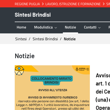
REGIONE PUGLIA
LAVORO, ISTRUZIONE E FORMAZIONE
SI
Salta al contenuto
Sintesi Brindisi
Home
Modulistica
Notizie
Contatti
Ti trovi in:
Sintesi
Sintesi Brindisi
Notizie
Notizie - Sintesi Brindisi
Notizie
Avviso
art. 1
dei Ce
(una) 
Operat