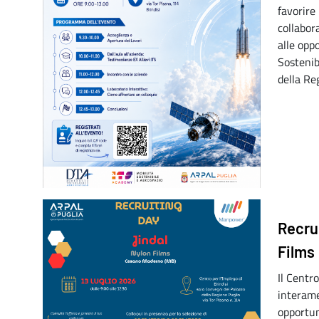
favorire
collabor
alle oppo
Sostenib
della Re
Recrui
Films
Il Centr
interame
opportun