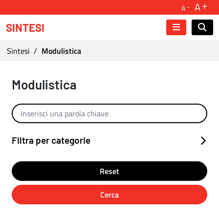
A
A
SINTESI
Ti trovi in:
Sintesi
Modulistica
Modulistica
Modulistica
Cerca per testo
Filtra per categorie
Reset
Cerca