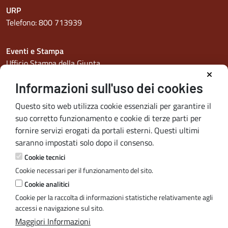
URP
Telefono:
800 713939
Eventi e Stampa
Ufficio Stampa della Giunta
Press Regione
Informazioni sull'uso dei cookies
Luogo e identità regionale
Questo sito web utilizza cookie essenziali per garantire il
Redazione
suo corretto funzionamento e cookie di terze parti per
Responsabili di pubblicazione
fornire servizi erogati da portali esterni. Questi ultimi
saranno impostati solo dopo il consenso.
Accessibilità
Cookie tecnici
Dichiarazione di accessibilità
Cookie necessari per il funzionamento del sito.
Protezione civile
Cookie analitici
Vai al sito di Protezione Civile Puglia
Cookie per la raccolta di informazioni statistiche relativamente agli
accessi e navigazione sul sito.
Maggiori Informazioni