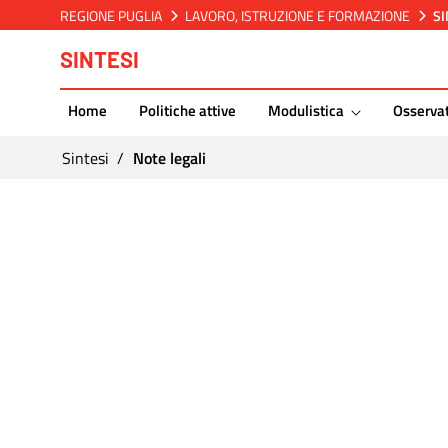
REGIONE PUGLIA
LAVORO, ISTRUZIONE E FORMAZIONE
SI
Salta al contenuto
SINTESI
Home
Politiche attive
Modulistica
Osservat
Ti trovi in:
Sintesi
Note legali
Note legali