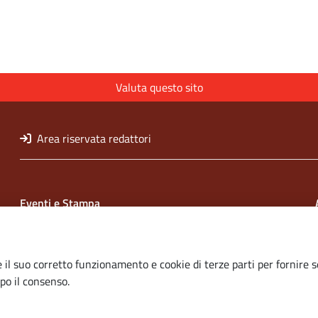
Valuta questo sito
Area riservata redattori
Eventi e Stampa
Ufficio Stampa della Giunta
Press Regione
Luogo e identità regionale
 il suo corretto funzionamento e cookie di terze parti per fornire s
po il consenso.
Redazione
Responsabili di pubblicazione