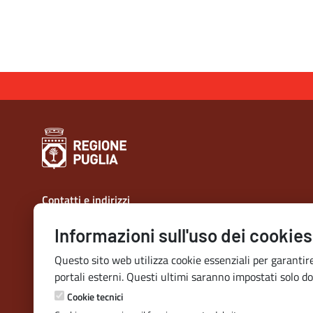
Contatti e indirizzi
Lungomare N. Sauro, 33 - 70121 Bari
Informazioni sull'uso dei cookies
Via G. Gentile, 52 - 70126 Bari
Questo sito web utilizza cookie essenziali per garantire
Elenco PEC
e
Rubrica
portali esterni. Questi ultimi saranno impostati solo do
URP
Cookie tecnici
Telefono:
800 713939