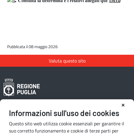
𝐂𝐨𝐧𝐬𝐮𝐥𝐭𝐚 𝐥𝐚 𝐝𝐞𝐭𝐞𝐫𝐦𝐢𝐧𝐚 𝐞 𝐢 𝐫𝐞𝐥𝐚𝐭𝐢𝐯𝐢 𝐚𝐥𝐥𝐞𝐠𝐚𝐭𝐢 𝐪𝐮𝐢:
clicca
Pubblicata il 08 maggio 2026
Valuta questo sito
Informazioni sull'uso dei cookies
Area riservata redattori
Questo sito web utilizza cookie essenziali per garantire il
suo corretto funzionamento e cookie di terze parti per