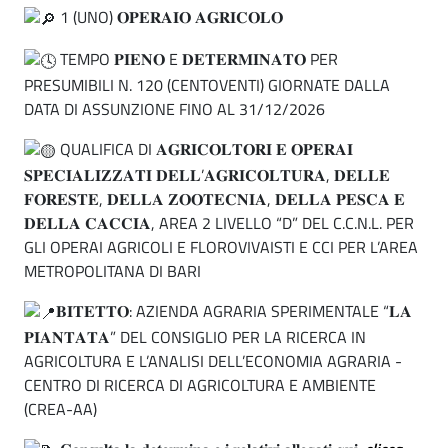
1 (UNO) 𝐎𝐏𝐄𝐑𝐀𝐈𝐎 𝐀𝐆𝐑𝐈𝐂𝐎𝐋𝐎
TEMPO 𝐏𝐈𝐄𝐍𝐎 E 𝐃𝐄𝐓𝐄𝐑𝐌𝐈𝐍𝐀𝐓𝐎 PER
PRESUMIBILI N. 120 (CENTOVENTI) GIORNATE DALLA
DATA DI ASSUNZIONE FINO AL 31/12/2026
QUALIFICA DI 𝐀𝐆𝐑𝐈𝐂𝐎𝐋𝐓𝐎𝐑𝐈 𝐄 𝐎𝐏𝐄𝐑𝐀𝐈
𝐒𝐏𝐄𝐂𝐈𝐀𝐋𝐈𝐙𝐙𝐀𝐓𝐈 𝐃𝐄𝐋𝐋’𝐀𝐆𝐑𝐈𝐂𝐎𝐋𝐓𝐔𝐑𝐀, 𝐃𝐄𝐋𝐋𝐄
𝐅𝐎𝐑𝐄𝐒𝐓𝐄, 𝐃𝐄𝐋𝐋𝐀 𝐙𝐎𝐎𝐓𝐄𝐂𝐍𝐈𝐀, 𝐃𝐄𝐋𝐋𝐀 𝐏𝐄𝐒𝐂𝐀 𝐄
𝐃𝐄𝐋𝐋𝐀 𝐂𝐀𝐂𝐂𝐈𝐀, AREA 2 LIVELLO “D” DEL C.C.N.L. PER
GLI OPERAI AGRICOLI E FLOROVIVAISTI E CCI PER L’AREA
METROPOLITANA DI BARI
𝐁𝐈𝐓𝐄𝐓𝐓𝐎: AZIENDA AGRARIA SPERIMENTALE “𝐋𝐀
𝐏𝐈𝐀𝐍𝐓𝐀𝐓𝐀” DEL CONSIGLIO PER LA RICERCA IN
AGRICOLTURA E L’ANALISI DELL’ECONOMIA AGRARIA -
CENTRO DI RICERCA DI AGRICOLTURA E AMBIENTE
(CREA-AA)