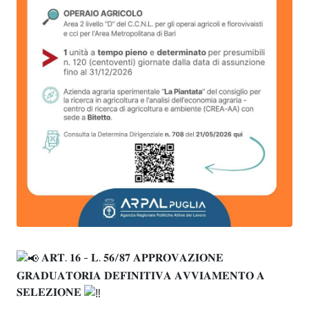
𝐀𝐑𝐓. 𝟏𝟔 - 𝐋. 𝟓𝟔/𝟖𝟕 𝐀𝐏𝐏𝐑𝐎𝐕𝐀𝐙𝐈𝐎𝐍𝐄
𝐆𝐑𝐀𝐃𝐔𝐀𝐓𝐎𝐑𝐈𝐀 𝐃𝐄𝐅𝐈𝐍𝐈𝐓𝐈𝐕𝐀 𝐀𝐕𝐕𝐈𝐀𝐌𝐄𝐍𝐓𝐎 𝐀
𝐒𝐄𝐋𝐄𝐙𝐈𝐎𝐍𝐄