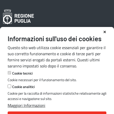
Informazioni sull'uso dei cookies
Area riservata redattori
Questo sito web utilizza cookie essenziali per garantire il
suo corretto funzionamento e cookie di terze parti per
fornire servizi erogati da portali esterni. Questi ultimi
Contatti e indirizzi
saranno impostati solo dopo il consenso.
Lungomare N. Sauro, 33 - 70121 Bari
Cookie tecnici
Via G. Gentile, 52 - 70126 Bari
Cookie necessari per il funzionamento del sito.
Mail:
quiregione@regione.puglia.it
Cookie analitici
PEC:
serviziourp.regione@pec.rupar.puglia.it
Cookie per la raccolta di informazioni statistiche relativamente agli
accessi e navigazione sul sito.
Maggiori Informazioni