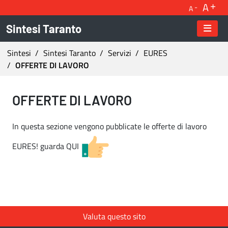
A
A
Sintesi Taranto
Ti trovi in:
Sintesi
Sintesi Taranto
Servizi
EURES
OFFERTE DI LAVORO
OFFERTE DI LAVORO - Sintesi Taranto
OFFERTE DI LAVORO
In questa sezione vengono pubblicate le offerte di lavoro
EURES! guarda QUI
Valuta questo sito