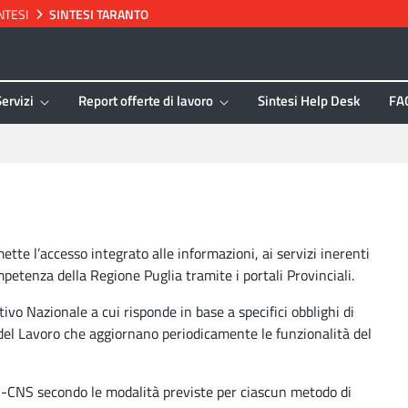
NTESI
SINTESI TARANTO
Servizi
Report offerte di lavoro
Sintesi Help Desk
FA
ette l’accesso integrato alle informazioni, ai servizi inerenti
mpetenza della Regione Puglia tramite i portali Provinciali.
ivo Nazionale a cui risponde in base a specifici obblighi di
o del Lavoro che aggiornano periodicamente le funzionalità del
S-CNS
secondo le modalità previste per ciascun metodo di