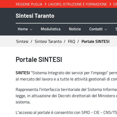
REGIONE PUGLIA
LAVORO, ISTRUZIONE E FORMAZIONE
SI
Salta al contenuto
Sintesi Taranto
Home
Modulistica
Notizie
Contatti
Ti trovi in:
Sintesi
Sintesi Taranto
FAQ
Portale SINTESI
Portale SINTESI - Sintesi Taranto
Portale SINTESI
SINTESI
"Sistema Integrato dei servizi per l’impiego" perm
al mercato del lavoro e a tutte le
attività gestionali di co
Rappresenta l’interfaccia territoriale del Sistema Informat
legge, in attuazione dei Decreti direttoriali del Minister
sistema.
L
’
accesso
al portale è
consentito con
SPID - CIE -
CNS/T