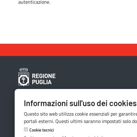
autenticazione.
Contatti e indirizzi
Informazioni sull'uso dei cookies
Lungomare N. Sauro, 33 - 70121 Bari
Questo sito web utilizza cookie essenziali per garantire
Via G. Gentile, 52 - 70126 Bari
portali esterni. Questi ultimi saranno impostati solo do
Mail:
quiregione@regione.puglia.it
Cookie tecnici
PEC:
serviziourp.regione@pec.rupar.puglia.it