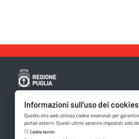
Contatti e indirizzi
Informazioni sull'uso dei cookies
Lungomare N. Sauro, 33 - 70121 Bari
Questo sito web utilizza cookie essenziali per garantire
Via G. Gentile, 52 - 70126 Bari
portali esterni. Questi ultimi saranno impostati solo do
Mail:
quiregione@regione.puglia.it
Cookie tecnici
PEC:
serviziourp.regione@pec.rupar.puglia.it