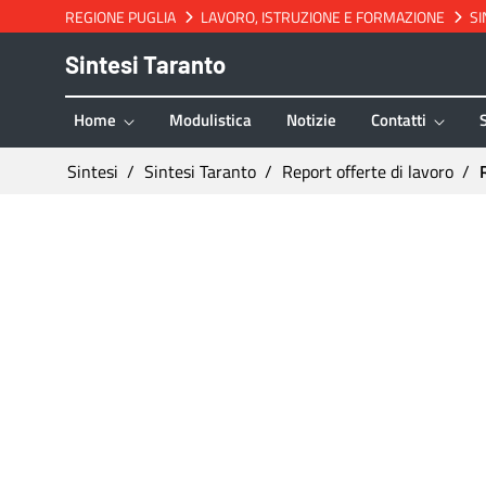
REGIONE PUGLIA
LAVORO, ISTRUZIONE E FORMAZIONE
SI
Salta al contenuto
Sintesi Taranto
Home
Modulistica
Notizie
Contatti
Ti trovi in:
Sintesi
Sintesi Taranto
Report offerte di lavoro
Report Settimanale delle Offerte di Lavoro - S