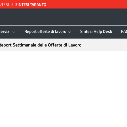
NTESI
SINTESI TARANTO
Servizi
Report offerte di lavoro
Sintesi Help Desk
FA
Report Settimanale delle Offerte di Lavoro
intesi Taranto