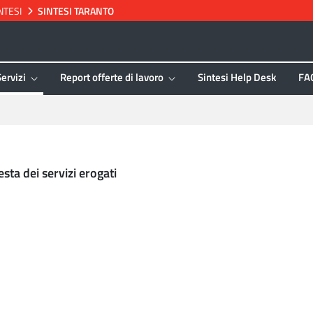
NTESI
SINTESI TARANTO
Servizi
Report offerte di lavoro
Sintesi Help Desk
FA
esta dei servizi erogati