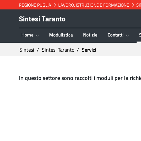
REGIONE PUGLIA
LAVORO, ISTRUZIONE E FORMAZIONE
SI
Salta al contenuto
Sintesi Taranto
Home
Modulistica
Notizie
Contatti
Ti trovi in:
Sintesi
Sintesi Taranto
Servizi
Servizi - Sintesi Taranto
In questo settore sono raccolti i moduli per la richi