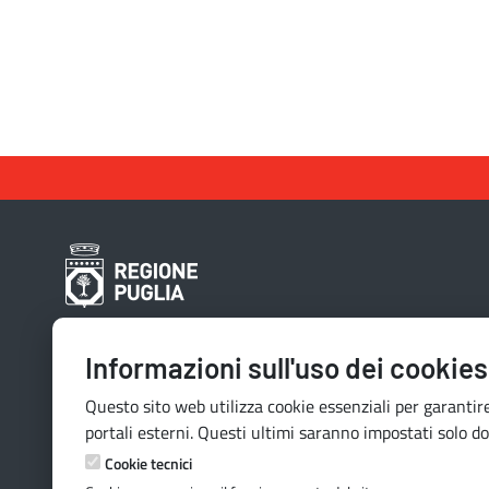
Contatti e indirizzi
Informazioni sull'uso dei cookies
Lungomare N. Sauro, 33 - 70121 Bari
Questo sito web utilizza cookie essenziali per garantire
Via G. Gentile, 52 - 70126 Bari
portali esterni. Questi ultimi saranno impostati solo do
Mail:
quiregione@regione.puglia.it
Cookie tecnici
PEC:
serviziourp.regione@pec.rupar.puglia.it