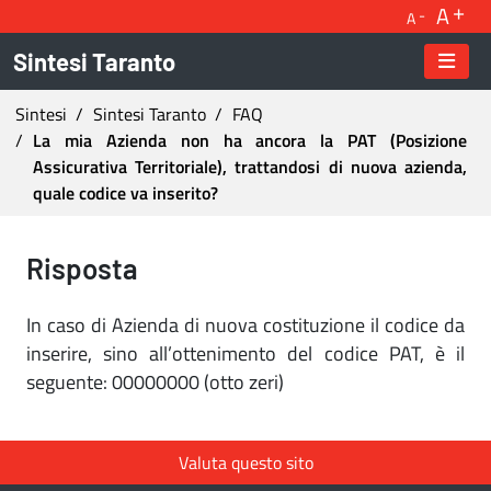
A
A
Sintesi Taranto
Ti trovi in:
Sintesi
Sintesi Taranto
FAQ
La mia Azienda non ha ancora la PAT (Posizione
Assicurativa Territoriale), trattandosi di nuova azienda,
quale codice va inserito?
La mia Azienda non ha ancora la PAT (Posizione
Risposta
In caso di Azienda di nuova costituzione il codice da
inserire, sino all’ottenimento del codice PAT, è il
seguente: 00000000 (otto zeri)
Valuta questo sito