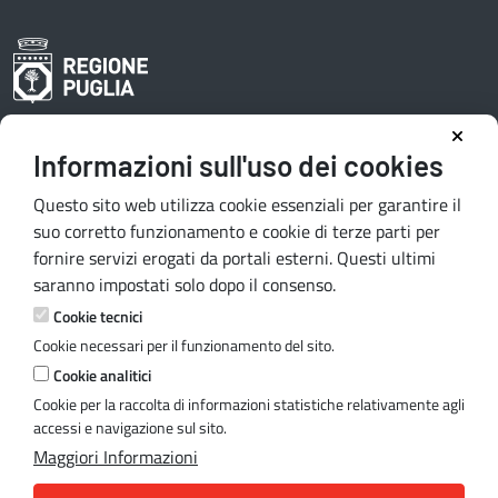
Informazioni sull'uso dei cookies
Area riservata redattori
Questo sito web utilizza cookie essenziali per garantire il
suo corretto funzionamento e cookie di terze parti per
fornire servizi erogati da portali esterni. Questi ultimi
Contatti e indirizzi
saranno impostati solo dopo il consenso.
Lungomare N. Sauro, 33 - 70121 Bari
Cookie tecnici
Via G. Gentile, 52 - 70126 Bari
Cookie necessari per il funzionamento del sito.
Mail:
quiregione@regione.puglia.it
Cookie analitici
PEC:
serviziourp.regione@pec.rupar.puglia.it
Cookie per la raccolta di informazioni statistiche relativamente agli
accessi e navigazione sul sito.
Maggiori Informazioni