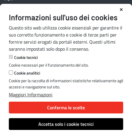
Informazioni sull'uso dei cookies
Area riservata redattori
Questo sito web utilizza cookie essenziali per garantire il
suo corretto funzionamento e cookie di terze parti per
fornire servizi erogati da portali esterni. Questi ultimi
Contatti e indirizzi
saranno impostati solo dopo il consenso.
Lungomare N. Sauro, 33 - 70121 Bari
Cookie tecnici
Via G. Gentile, 52 - 70126 Bari
Cookie necessari per il funzionamento del sito.
Mail:
quiregione@regione.puglia.it
Cookie analitici
PEC:
serviziourp.regione@pec.rupar.puglia.it
Cookie per la raccolta di informazioni statistiche relativamente agli
accessi e navigazione sul sito.
Maggiori Informazioni
Note legali
Conferma le scelte
Cookie e privacy
Accetta solo i cookie tecnici
© Regione Puglia