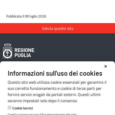
Pubblicata il 08 luglio 2026
Valuta questo sito
Informazioni sull'uso dei cookies
Area riservata redattori
Questo sito web utilizza cookie essenziali per garantire il
suo corretto funzionamento e cookie di terze parti per
fornire servizi erogati da portali esterni. Questi ultimi
Contatti e indirizzi
saranno impostati solo dopo il consenso.
Lungomare N. Sauro, 33 - 70121 Bari
Cookie tecnici
Via G. Gentile, 52 - 70126 Bari
Cookie necessari per il funzionamento del sito.